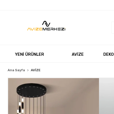
Müşteri Hizmetleri
+90 850 550 5055
satis@avizeme
YENİ ÜRÜNLER
AVİZE
DEKO
Ana Sayfa
AVİZE