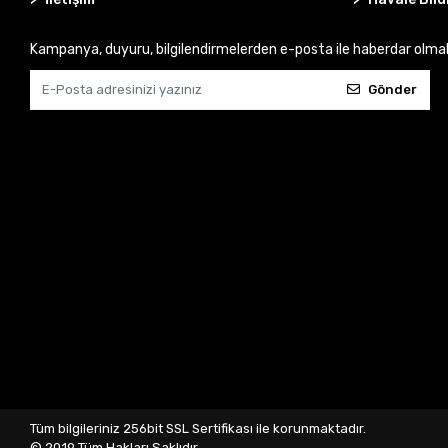
Kampanya, duyuru, bilgilendirmelerden e-posta ile haberdar olma
Gönder
Tüm bilgileriniz 256bit SSL Sertifikası ile korunmaktadır.
© 2019
Tüm Hakları Saklıdır