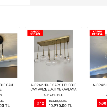
KARGO
KARGO
BEDAVA
BEDAVA
BLE CAM
A-8942-10-E SARKIT BUBBLE
A-8942-
le
Sepete Ekle
E
CAM AVİZE ESKİTME KAPLAMA
-S
A-8942-10-E
 TL
18.943,00 TL
%42
%38
,00 TL
10.970,00 TL