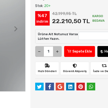
Stok:
20+
42.199,95 TL
%47
KARGO
22.210,50 TL
BEDAVA
indirim
Ürüne Ait Notunuz Varsa
Lütfen Yazın.
Sepete Ekle
H
Hızlı Gönderi
Güvenli Alışveriş
İade ve D