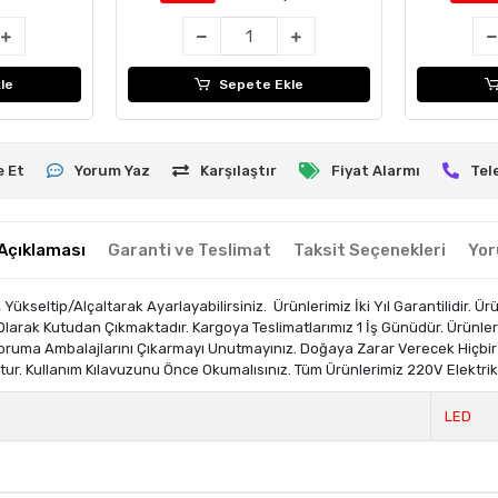
le
Sepete Ekle
e Et
Yorum Yaz
Karşılaştır
Fiyat Alarmı
Tel
Açıklaması
Garanti ve Teslimat
Taksit Seçenekleri
Yor
Yükseltip/Alçaltarak Ayarlayabilirsiniz. Ürünlerimiz İki Yıl Garantilidir. Ü
lı Olarak Kutudan Çıkmaktadır. Kargoya Teslimatlarımız 1 İş Günüdür. Ürünle
 Koruma Ambalajlarını Çıkarmayı Unutmayınız. Doğaya Zarar Verecek Hiçbi
tur. Kullanım Kılavuzunu Önce Okumalısınız. Tüm Ürünlerimiz 220V Elektrik 
LED