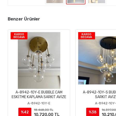
Benzer Ürünler
KARGO
KARGO
BEDAVA
BEDAVA
A-8942-10Y-E BUBBLE CAM
A-8942-10Y-S BUB
Sepete Ekle
Sepete Ek
ESKİTME KAPLAMA SARKIT AVİZE
SARKIT AVİZ
A-8942-10Y-E
A-8942-10Y
18.468,00 TL
16.397,00
%42
%38
10.720,00 TL
10.210