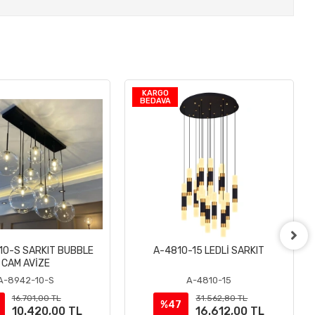
KARGO
BEDAVA
10-S SARKIT BUBBLE
A-4810-15 LEDLİ SARKIT
Sepete Ekle
Sepete Ekle
CAM AVİZE
A-8942-10-S
A-4810-15
16.701,00 TL
31.562,80 TL
%47
10.420,00 TL
16.612,00 TL