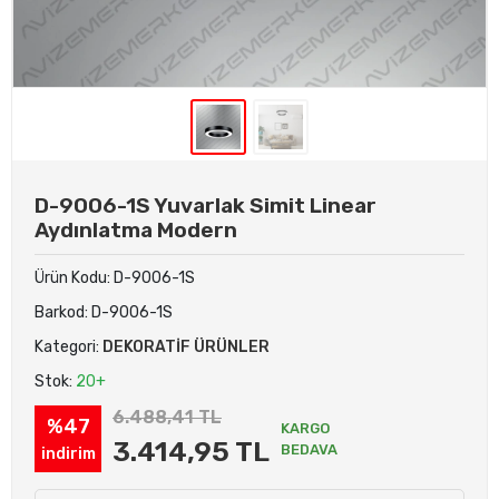
D-9006-1S Yuvarlak Simit Linear
Aydınlatma Modern
Ürün Kodu:
D-9006-1S
Barkod:
D-9006-1S
Kategori:
DEKORATİF ÜRÜNLER
Stok:
20+
6.488,41 TL
%47
KARGO
3.414,95 TL
BEDAVA
indirim