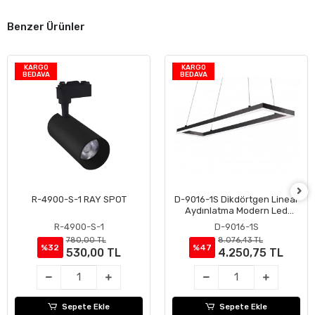
Benzer Ürünler
KARGO
KARGO
BEDAVA
BEDAVA
R-4900-S-1 RAY SPOT
D-9016-1S Dikdörtgen Linear
Sepete Ekle
Sepete Ekle
Aydınlatma Modern Led
Avize
R-4900-S-1
D-9016-1S
780,00 TL
8.076,43 TL
%32
%47
530,00 TL
4.250,75 TL
Sepete Ekle
Sepete Ekle