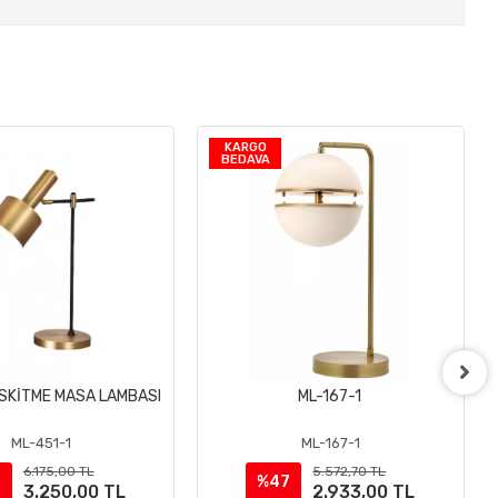
KARGO
BEDAVA
ESKİTME MASA LAMBASI
ML-167-1
Sepete Ekle
Sepete Ekle
ML-451-1
ML-167-1
6.175,00 TL
5.572,70 TL
7
%47
3.250,00 TL
2.933,00 TL