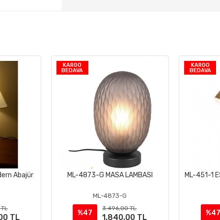
KARGO
KARGO
BEDAVA
BEDAVA
ern Abajür
ML-4873-G MASA LAMBASI
ML-451-1 
le
Stokta Yok
ML-4873-G
 TL
3.496,00 TL
%47
%4
00 TL
1.840,00 TL