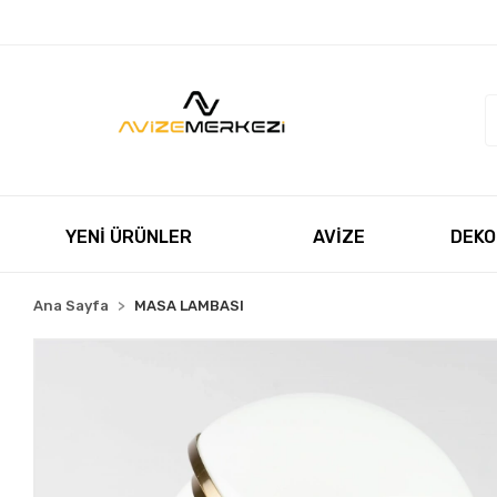
Müşteri Hizmetleri
+90 850 550 5055
satis@avizeme
YENİ ÜRÜNLER
AVİZE
DEKO
Ana Sayfa
MASA LAMBASI