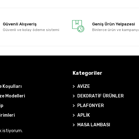
Güvenli Alışveriş
Geniş Ürün Yelpazesi
Güvenli ve kolay ödeme sistemi
Binlerce ürün ve kampany
Kategoriler
e Koşulları
AVİZE
ze Modelleri
DEKORATİF ÜRÜNLER
ip
PLAFONYER
irimleri
APLİK
MASA LAMBASI
k istiyorum.