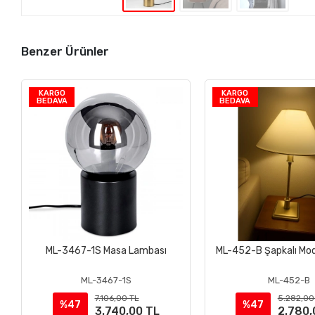
Benzer Ürünler
KARGO
KARGO
BEDAVA
BEDAVA
ML-3467-1S Masa Lambası
ML-452-B Şapkalı Mod
Sepete Ekle
Sepete Ek
ML-3467-1S
ML-452-B
7.106,00 TL
5.282,00
%47
%47
3.740,00 TL
2.780,