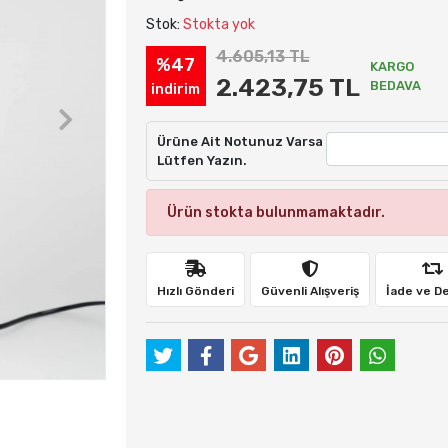
Stok:
Stokta yok
4.605,13 TL
%47
KARGO
2.423,75 TL
BEDAVA
indirim
Ürüne Ait Notunuz Varsa
Lütfen Yazın.
Ürün stokta bulunmamaktadır.
Hızlı Gönderi
Güvenli Alışveriş
İade ve D