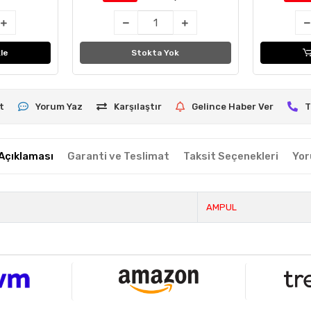
le
Stokta Yok
t
Yorum Yaz
Karşılaştır
Gelince Haber Ver
T
Açıklaması
Garanti ve Teslimat
Taksit Seçenekleri
Yor
AMPUL