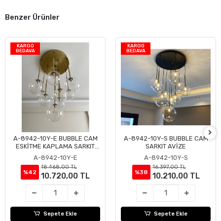
Benzer Ürünler
KARGO
KARGO
BEDAVA
BEDAVA
A-8942-10Y-E BUBBLE CAM
A-8942-10Y-S BUBBLE CAM
Sepete Ekle
Sepete Ekle
ESKİTME KAPLAMA SARKIT
SARKIT AVİZE
AVİZE
A-8942-10Y-E
A-8942-10Y-S
18.468,00 TL
16.397,00 TL
%42
%38
10.720,00 TL
10.210,00 TL
Sepete Ekle
Sepete Ekle