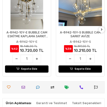
A-8942-10Y-E BUBBLE CAM
A-8942-10Y-S BUBBLE CAM
Sepete Ekle
Sepete Ekle
ESKİTME KAPLAMA SARKIT
SARKIT AVİZE
AVİZE
A-8942-10Y-E
A-8942-10Y-S
18.468,00 TL
16.397,00 TL
%42
%38
10.720,00 TL
10.210,00 TL
Sepete Ekle
Sepete Ekle
Ürün Açıklaması
Garanti ve Teslimat
Taksit Seçenekleri