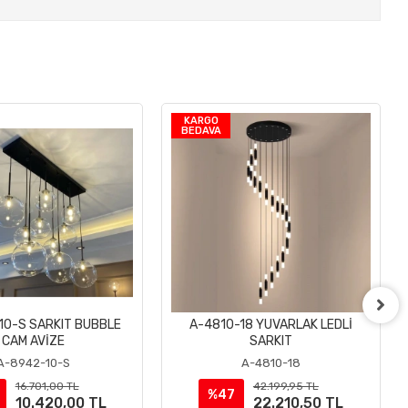
KARGO
BEDAVA
10-S SARKIT BUBBLE
A-4810-18 YUVARLAK LEDLİ
Sepete Ekle
Sepete Ekle
CAM AVİZE
SARKIT
A-8942-10-S
A-4810-18
16.701,00 TL
42.199,95 TL
%47
10.420,00 TL
22.210,50 TL