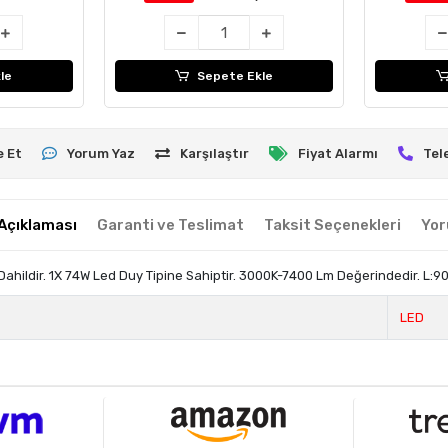
le
Sepete Ekle
e Et
Yorum Yaz
Karşılaştır
Fiyat Alarmı
Tel
Açıklaması
Garanti ve Teslimat
Taksit Seçenekleri
Yor
ildir. 1X 74W Led Duy Tipine Sahiptir. 3000K-7400 Lm Değerindedir. L:90 H:12
LED