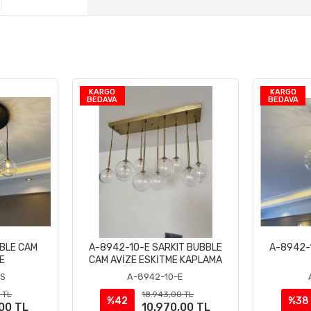
KARGO
KARGO
BEDAVA
BEDAVA
BLE CAM
A-8942-10-E SARKIT BUBBLE
A-8942-
le
Sepete Ekle
E
CAM AVİZE ESKİTME KAPLAMA
-S
A-8942-10-E
 TL
18.943,00 TL
%42
%38
,00 TL
10.970,00 TL