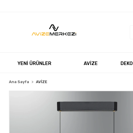
Müşteri Hizmetleri
+90 850 550 5055
satis@avizeme
YENİ ÜRÜNLER
AVİZE
DEKO
Ana Sayfa
AVİZE