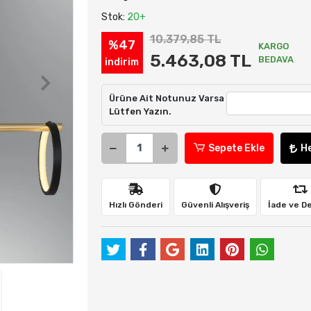
Stok:
20+
10.379,85 TL
%47
KARGO
5.463,08 TL
BEDAVA
indirim
Ürüne Ait Notunuz Varsa
Lütfen Yazın.
Sepete Ekle
H
Hızlı Gönderi
Güvenli Alışveriş
İade ve D