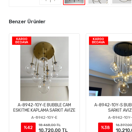
Benzer Ürünler
KARGO
KARGO
BEDAVA
BEDAVA
A-8942-10Y-E BUBBLE CAM
A-8942-10Y-S BUB
Sepete Ekle
Sepete Ek
ESKİTME KAPLAMA SARKIT AVİZE
SARKIT AVİZ
A-8942-10Y-E
A-8942-10Y
18.468,00 TL
16.397,00
%42
%38
10.720,00 TL
10.210