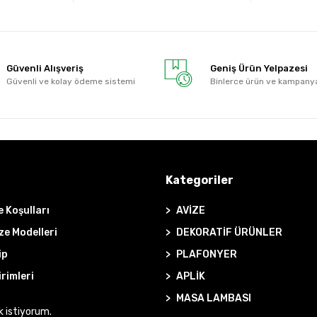
Güvenli Alışveriş
Geniş Ürün Yelpazesi
Güvenli ve kolay ödeme sistemi
Binlerce ürün ve kampany
Kategoriler
e Koşulları
AVİZE
ze Modelleri
DEKORATİF ÜRÜNLER
ip
PLAFONYER
irimleri
APLİK
MASA LAMBASI
k istiyorum.