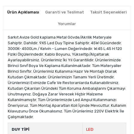
Ürün Açıklaması
Garanti ve Teslimat
Taksit Seçenekleri
Yorumlar
Sarkıt Avize Gold kaplama Metal Gövde/Akrilik Materyale
Sahiptir. Dahildir. 9X5 Led Duy Tipine Sahiptir. 45W Gücündedir.
3000K- 4500Lm / Kelvin - Lumen Değerindedir. W:45 L:45 H:120
Fiziki Ölçülerindedir. Kablo Boyunu, Yükseltip/Alçaltarak
Ayarlayabilirsiniz. Ürünlerimiz İki Yıl Garantilidir. Ürünlerimizde
Birinci Sınıf Boya Ve Kaplama Kullanılmaktadır. Tüm Materyaller
Birinci Sınıftır. Ürünlerimiz Kullanıma Hazır Ve Montajlı Olarak
Kutudan Çıkmaktadır. Ürünlerimizin Tamamı Yerli Üretimdir.
Ürünlerimizi Evinizde Cafe Ve Restoranlarda Kullanabilirsiniz.
Kutudan Çıkarılan Üründeki Tüm Koruma Ambalajlarını Çıkarmayı
Unutmayınız. Doğaya Zarar Verecek Hiçbir Malzeme
Kullanılmamıştır. Tüm Ürünlerimizde Led Ampul Kullanmanızı
Öneriyoruz. Tüm Montaj Aparatları Koli İçinde Mevcuttur. Kullanım
Kılavuzunu Önce Okumalısınız. Tüm Ürünlerimiz 220V Elektrik İle
Çalışmaktadır.
DUY TİPİ
LED