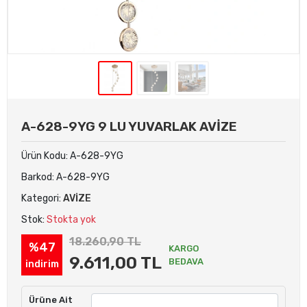
A-628-9YG 9 LU YUVARLAK AVİZE
Ürün Kodu:
A-628-9YG
Barkod:
A-628-9YG
Kategori:
AVİZE
Stok:
Stokta yok
18.260,90 TL
%47
KARGO
9.611,00 TL
BEDAVA
indirim
Ürüne Ait