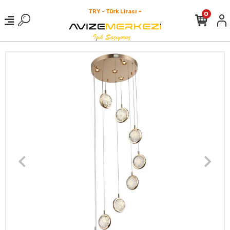
TRY - Türk Lirası
0