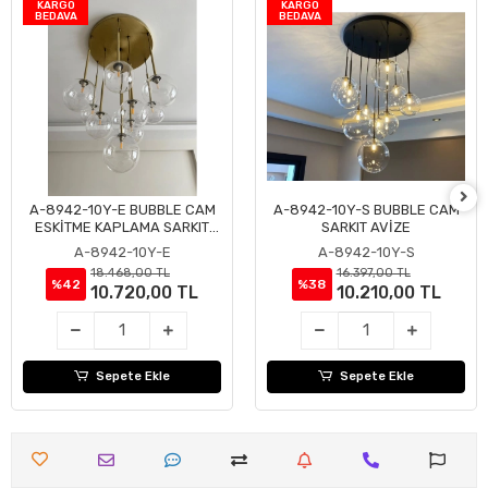
KARGO
KARGO
BEDAVA
BEDAVA
A-8942-10Y-E BUBBLE CAM
A-8942-10Y-S BUBBLE CAM
Sepete Ekle
Sepete Ekle
ESKİTME KAPLAMA SARKIT
SARKIT AVİZE
AVİZE
A-8942-10Y-E
A-8942-10Y-S
18.468,00 TL
16.397,00 TL
%42
%38
10.720,00 TL
10.210,00 TL
Sepete Ekle
Sepete Ekle