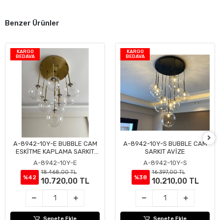
Benzer Ürünler
KARGO
KARGO
BEDAVA
BEDAVA
A-8942-10Y-E BUBBLE CAM
A-8942-10Y-S BUBBLE CAM
Sepete Ekle
Sepete Ekle
ESKİTME KAPLAMA SARKIT
SARKIT AVİZE
AVİZE
A-8942-10Y-E
A-8942-10Y-S
18.468,00 TL
16.397,00 TL
%42
%38
10.720,00 TL
10.210,00 TL
Sepete Ekle
Sepete Ekle