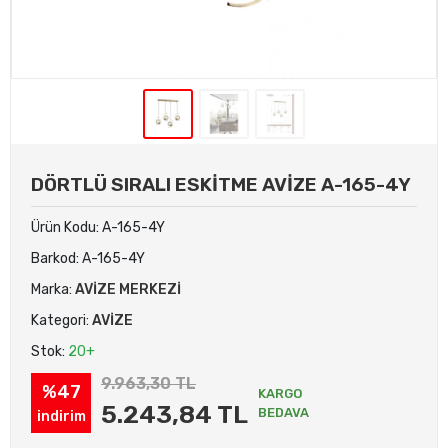
DÖRTLÜ SIRALI ESKİTME AVİZE A-165-4Y
Ürün Kodu:
A-165-4Y
Barkod:
A-165-4Y
Marka:
AVİZE MERKEZİ
Kategori:
AVİZE
Stok:
20+
9.963,30 TL
%47
KARGO
5.243,84 TL
BEDAVA
indirim