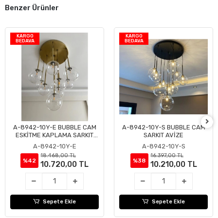
Benzer Ürünler
KARGO
KARGO
BEDAVA
BEDAVA
A-8942-10Y-E BUBBLE CAM
A-8942-10Y-S BUBBLE CAM
Sepete Ekle
Sepete Ekle
ESKİTME KAPLAMA SARKIT
SARKIT AVİZE
AVİZE
A-8942-10Y-E
A-8942-10Y-S
18.468,00 TL
16.397,00 TL
%42
%38
10.720,00 TL
10.210,00 TL
Sepete Ekle
Sepete Ekle