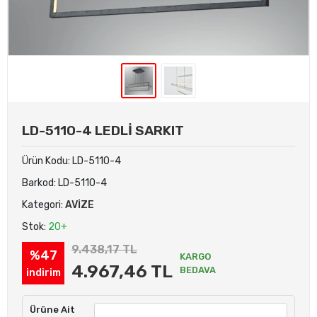
LD-5110-4 LEDLİ SARKIT
Ürün Kodu:
LD-5110-4
Barkod:
LD-5110-4
Kategori:
AVİZE
Stok:
20+
9.438,17 TL
%47
KARGO
4.967,46 TL
BEDAVA
indirim
Ürüne Ait