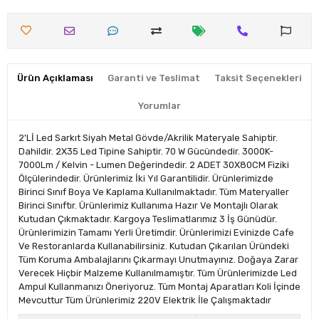
Ürün Açıklaması
Garanti ve Teslimat
Taksit Seçenekleri
Yorumlar
2'Lİ Led Sarkıt Siyah Metal Gövde/Akrilik Materyale Sahiptir.
Dahildir. 2X35 Led Tipine Sahiptir. 70 W Gücündedir. 3000K-
7000Lm / Kelvin - Lumen Değerindedir. 2 ADET 30X80CM Fiziki
Ölçülerindedir. Ürünlerimiz İki Yıl Garantilidir. Ürünlerimizde
Birinci Sınıf Boya Ve Kaplama Kullanılmaktadır. Tüm Materyaller
Birinci Sınıftır. Ürünlerimiz Kullanıma Hazır Ve Montajlı Olarak
Kutudan Çıkmaktadır. Kargoya Teslimatlarımız 3 İş Günüdür.
Ürünlerimizin Tamamı Yerli Üretimdir. Ürünlerimizi Evinizde Cafe
Ve Restoranlarda Kullanabilirsiniz. Kutudan Çıkarılan Üründeki
Tüm Koruma Ambalajlarını Çıkarmayı Unutmayınız. Doğaya Zarar
Verecek Hiçbir Malzeme Kullanılmamıştır. Tüm Ürünlerimizde Led
Ampul Kullanmanızı Öneriyoruz. Tüm Montaj Aparatları Koli İçinde
Mevcuttur Tüm Ürünlerimiz 220V Elektrik İle Çalışmaktadır