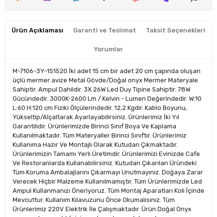
Ürün Açıklaması
Garanti ve Teslimat
Taksit Seçenekleri
Yorumlar
M-7106-3Y-151520 İki adet 15 cm bir adet 20 cm çapında oluşan
üçlü mermer avize Metal Gövde/Doğal onyx Mermer Materyale
Sahiptir. Ampul Dahildir. 3X 26W Led Duy Tipine Sahiptir. 78W
Gücündedir. 3000K-2600 Lm / Kelvin - Lumen Değerindedir. W:10
L:60 H:120 cm Fiziki Ölçülerindedir. 12,2 Kgdir. Kablo Boyunu,
Yükseltip/Alçaltarak Ayarlayabilirsiniz. Ürünlerimiz İki Yıl
Garantilidir. Ürünlerimizde Birinci Sınıf Boya Ve Kaplama
Kullanılmaktadır. Tüm Materyaller Birinci Sınıftır. Ürünlerimiz
Kullanıma Hazır Ve Montajlı Olarak Kutudan Çıkmaktadır.
Ürünlerimizin Tamamı Yerli Üretimdir. Ürünlerimizi Evinizde Cafe
Ve Restoranlarda Kullanabilirsiniz. Kutudan Çıkarılan Üründeki
Tüm Koruma Ambalajlarını Çıkarmayı Unutmayınız. Doğaya Zarar
Verecek Hiçbir Malzeme Kullanılmamıştır. Tüm Ürünlerimizde Led
Ampul Kullanmanızı Öneriyoruz. Tüm Montaj Aparatları Koli İçinde
Mevcuttur. Kullanım Kılavuzunu Önce Okumalısınız. Tüm
Ürünlerimiz 220V Elektrik İle Çalışmaktadır. Ürün Doğal Onyx