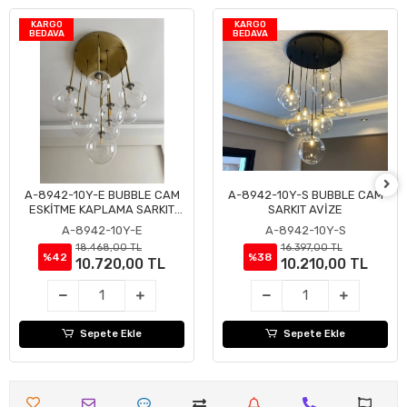
KARGO
KARGO
BEDAVA
BEDAVA
A-8942-10Y-E BUBBLE CAM
A-8942-10Y-S BUBBLE CAM
Sepete Ekle
Sepete Ekle
ESKİTME KAPLAMA SARKIT
SARKIT AVİZE
AVİZE
A-8942-10Y-E
A-8942-10Y-S
18.468,00 TL
16.397,00 TL
%42
%38
10.720,00 TL
10.210,00 TL
Sepete Ekle
Sepete Ekle