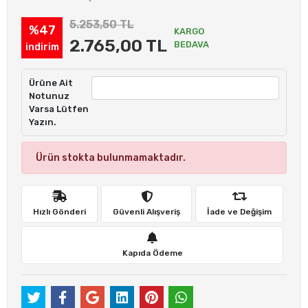
5.253,50 TL
%47
KARGO
2.765,00 TL
BEDAVA
indirim
Ürüne Ait
Notunuz
Varsa Lütfen
Yazın.
Ürün stokta bulunmamaktadır.
Hızlı Gönderi
Güvenli Alışveriş
İade ve Değişim
Kapıda Ödeme