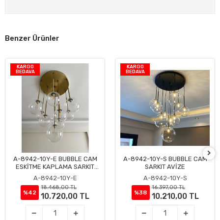
Benzer Ürünler
KARGO
KARGO
BEDAVA
BEDAVA
A-8942-10Y-E BUBBLE CAM
A-8942-10Y-S BUBBLE CAM
Sepete Ekle
Sepete Ekle
ESKİTME KAPLAMA SARKIT
SARKIT AVİZE
AVİZE
A-8942-10Y-E
A-8942-10Y-S
18.468,00 TL
16.397,00 TL
%42
%38
10.720,00 TL
10.210,00 TL