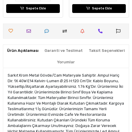
Sepete Ekle
Sepete Ekle
Ürün Açıklaması
Garanti ve Teslimat
Taksit Seçenekleri
Yorumlar
Sarkıt Krom Metal Gövde/Cam Materyale Sahiptir. Ampul Hariç
Dir. 1X 40W E14 Kelvin-Lumen Ø:25 H:120 Cm'Dir. Kablo Boyunu,
Yükseltip/Alçaltarak Ayarlayabilirsiniz. 1.76 Kg'Dır. Ürünlerimiz İki
Yıl Garantilidir. Ürünlerimizde Birinci Sınıf Boya Ve Kaplama
Kullanılmaktadır. Tüm Materyaller Birinci Sınıftır. Ürünlerimiz
Kullanıma Hazır Ve Montajlı Olarak Kutudan Çıkmaktadır. Kargoya
Teslimatlarımız 1 İş Günüdür. Ürünlerimizin Tamamı Yerli
Üretimdir. Ürünlerimizi Evinizde Cafe Ve Restoranlarda
Kullanabilirsiniz. Kutudan Çıkarılan Üründeki Tüm Koruma
Ambalajlarını Çıkarmayı Unutmayınız. Doğaya Zarar Verecek
Hiçbir Malzeme Kullanılmamıştır. Tüm Ürünlerimizde Led Ampul