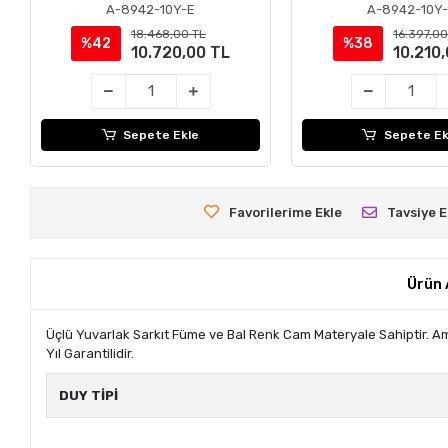
A-8942-10Y-E
A-8942-10Y
18.468,00 TL
16.397,00
%42
%38
10.720,00 TL
10.210
Sepete Ekle
Sepete Ek
Favorilerime Ekle
Tavsiye E
Ürün 
Üçlü Yuvarlak Sarkıt Füme ve Bal Renk Cam Materyale Sahiptir. Ampul
Yıl Garantilidir.
DUY TİPİ