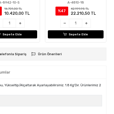
A-8942-10-S
A-4810-18
16.701,00 TL
42.199,95 TL
%47
10.420,00 TL
22.210,50 TL
Sepete Ekle
Sepete Ekle
elefonla Sipariş
Ürün Önerileri
umlar
 Yükseltip/Alçaltarak Ayarlayabilirsiniz. 1.8 Kg'Dır. Ürünlerimiz 2