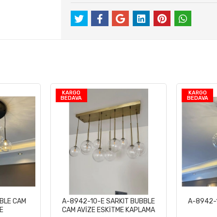
KARGO
KARGO
BEDAVA
BEDAVA
BLE CAM
A-8942-10-E SARKIT BUBBLE
A-8942-
le
Sepete Ekle
E
CAM AVİZE ESKİTME KAPLAMA