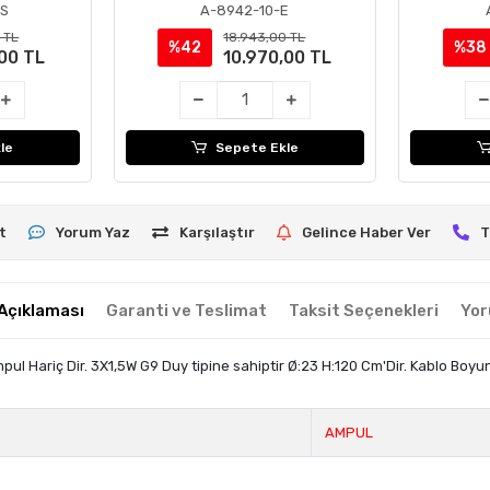
-S
A-8942-10-E
 TL
18.943,00 TL
%42
%38
,00 TL
10.970,00 TL
le
Sepete Ekle
t
Yorum Yaz
Karşılaştır
Gelince Haber Ver
T
Açıklaması
Garanti ve Teslimat
Taksit Seçenekleri
Yor
 Hariç Dir. 3X1,5W G9 Duy tipine sahiptir Ø:23 H:120 Cm'Dir. Kablo Boyunu,
AMPUL