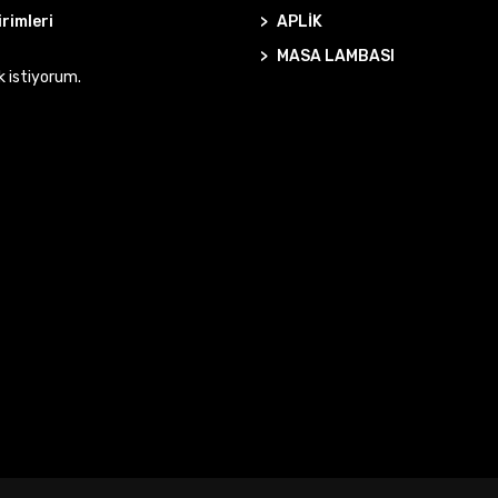
irimleri
APLİK
MASA LAMBASI
k istiyorum.