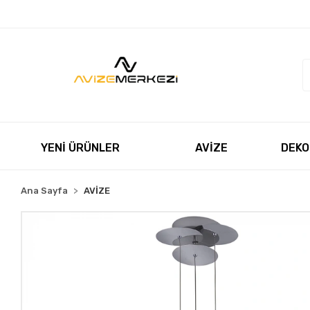
Müşteri Hizmetleri
+90 850 550 5055
satis@avizeme
YENİ ÜRÜNLER
AVİZE
DEKO
Ana Sayfa
AVİZE