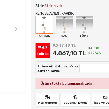
Stok:
Stokta yok
RENK SEÇENEĞİ: KARIŞIK
KARIŞIK
BAL
FÜME
9.247,49 TL
%47
KARGO
4.867,10 TL
BEDAVA
indirim
Ürüne Ait Notunuz Varsa
Lütfen Yazın.
Ürün stokta bulunmamaktadır.
Hızlı Gönderi
Güvenli Alışveriş
İade ve D