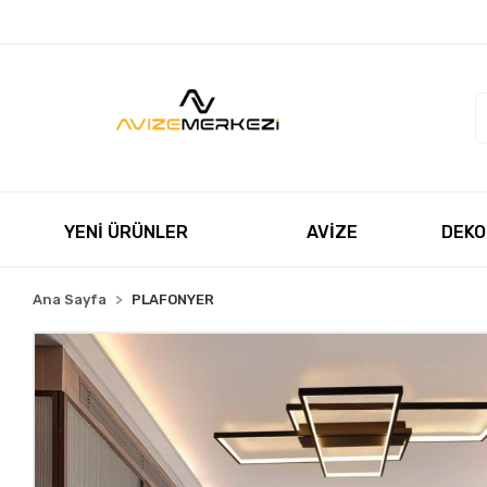
Müşteri Hizmetleri
+90 850 550 5055
satis@avizeme
YENİ ÜRÜNLER
AVİZE
DEKO
Ana Sayfa
PLAFONYER