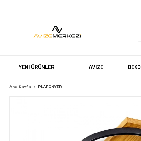
Müşteri Hizmetleri
+90 850 550 5055
satis@avizeme
YENİ ÜRÜNLER
AVİZE
DEKO
Ana Sayfa
PLAFONYER