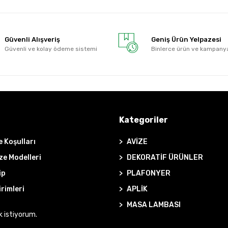
Güvenli Alışveriş
Geniş Ürün Yelpazesi
Güvenli ve kolay ödeme sistemi
Binlerce ürün ve kampany
Kategoriler
e Koşulları
AVİZE
ze Modelleri
DEKORATİF ÜRÜNLER
ip
PLAFONYER
irimleri
APLİK
MASA LAMBASI
k istiyorum.