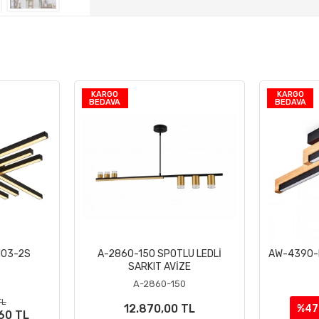
KARGO
KARGO
BEDAVA
BEDAVA
103-2S
A-2860-150 SPOTLU LEDLİ
AW-4390-D
le
Sepete Ekle
SARKIT AVİZE
A-2860-150
TL
12.870,00 TL
%47
60 TL