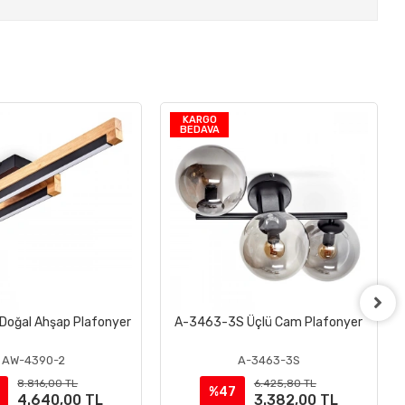
KARGO
BEDAVA
oğal Ahşap Plafonyer
A-3463-3S Üçlü Cam Plafonyer
Sepete Ekle
Sepete Ekle
AW-4390-2
A-3463-3S
8.816,00 TL
6.425,80 TL
%47
4.640,00 TL
3.382,00 TL