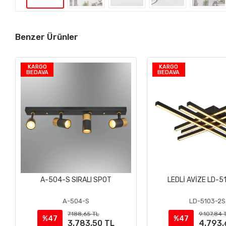
Benzer Ürünler
KARGO
KARGO
BEDAVA
BEDAVA
A-504-S SIRALI SPOT
LEDLİ AVİZE LD-5
Sepete Ekle
Sepete Ek
A-504-S
LD-5103-2S
7.188,65 TL
9.107,84 
%47
%47
3.783,50 TL
4.793,