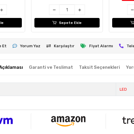
le
Sepete Ekle
e Et
Yorum Yaz
Karşılaştır
Fiyat Alarmı
Tel
Açıklaması
Garanti ve Teslimat
Taksit Seçenekleri
Yor
LED