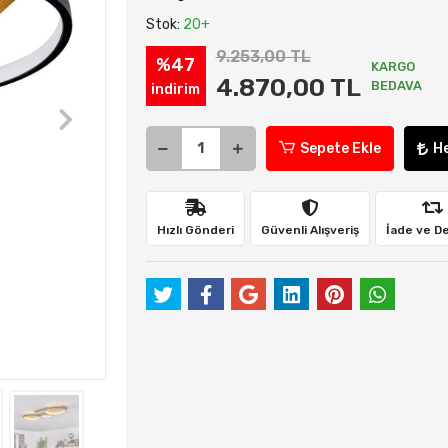
Stok:
20+
9.253,00 TL
%47
KARGO
4.870,00 TL
BEDAVA
indirim
Sepete Ekle
H
Hızlı Gönderi
Güvenli Alışveriş
İade ve D