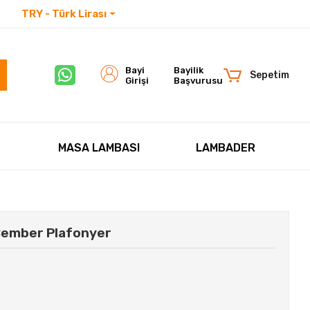
TRY - Türk Lirası
İletişim
Bayi
Bayilik
Sepetim
Girişi
Başvurusu
MASA LAMBASI
LAMBADER
Çember Plafonyer