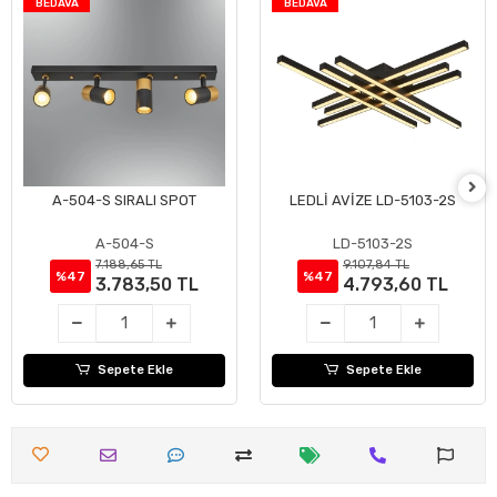
BEDAVA
BEDAVA
A-504-S SIRALI SPOT
LEDLİ AVİZE LD-5103-2S
Sepete Ekle
Sepete Ekle
A-504-S
LD-5103-2S
7.188,65 TL
9.107,84 TL
%47
%47
3.783,50 TL
4.793,60 TL
Sepete Ekle
Sepete Ekle