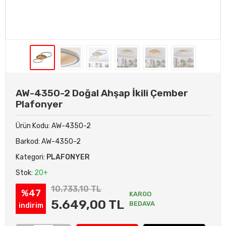
AW-4350-2 Doğal Ahşap İkili Çember
Plafonyer
Ürün Kodu:
AW-4350-2
Barkod:
AW-4350-2
Kategori:
PLAFONYER
Stok:
20+
10.733,10 TL
%47
KARGO
5.649,00 TL
BEDAVA
indirim