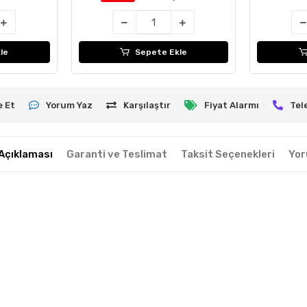
le
Sepete Ekle
e Et
Yorum Yaz
Karşılaştır
Fiyat Alarmı
Tel
Açıklaması
Garanti ve Teslimat
Taksit Seçenekleri
Yor