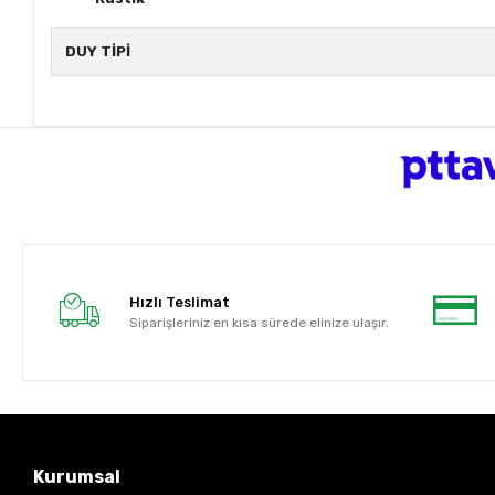
DUY TİPİ
Hızlı Teslimat
Siparişleriniz en kısa sürede elinize ulaşır.
Kurumsal