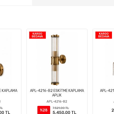
KARGO
KARGO
BEDAVA
BEDAVA
E KAPLAMA
APL-4216-B2 ESKİTME KAPLAMA
APL-421
le
Sepete Ekle
APLİK
1
APL-4216-B2
TL
7.521,00 TL
2
%28
00 TL
5.450,00 TL