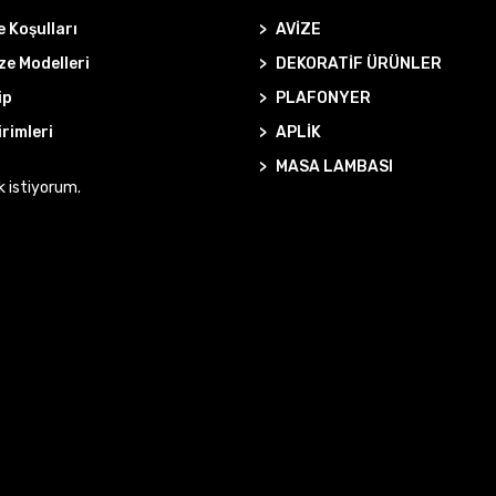
e Koşulları
AVİZE
ze Modelleri
DEKORATİF ÜRÜNLER
ip
PLAFONYER
irimleri
APLİK
MASA LAMBASI
k istiyorum.