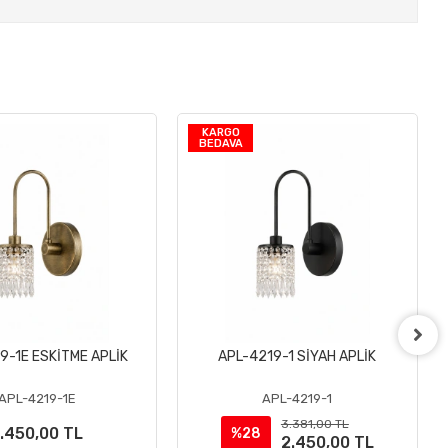
KARGO
BEDAVA
9-1E ESKİTME APLİK
APL-4219-1 SİYAH APLİK
Sepete Ekle
Sepete Ekle
APL-4219-1E
APL-4219-1
3.381,00 TL
.450,00 TL
%28
2.450,00 TL