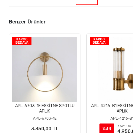
Benzer Ürünler
KARGO
KARGO
BEDAVA
BEDAVA
APL-6703-1E ESKİTME SPOTLU
APL-4216-B1 ESKİTM
Sepete Ekle
Sepete Ek
APLİK
APLİK
APL-6703-1E
APL-4216-B
7.521,00 
3.350,00 TL
%34
4.950,