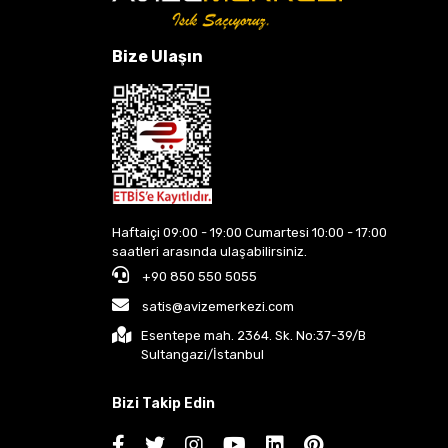
Bize Ulaşın
Haftaiçi 09:00 - 19:00 Cumartesi 10:00 - 17:00
saatleri arasında ulaşabilirsiniz.
+90 850 550 5055
satis@avizemerkezi.com
Esentepe mah. 2364. Sk. No:37-39/B
Sultangazi/İstanbul
Bizi Takip Edin