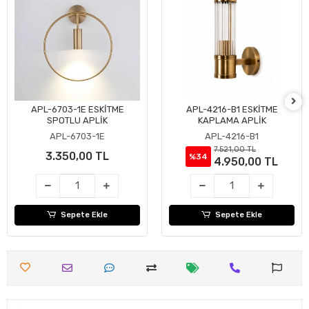
APL-6703-1E ESKİTME
APL-4216-B1 ESKİTME
Sepete Ekle
Sepete Ekle
SPOTLU APLİK
KAPLAMA APLİK
APL-6703-1E
APL-4216-B1
7.521,00 TL
3.350,00 TL
%34
4.950,00 TL
Sepete Ekle
Sepete Ekle