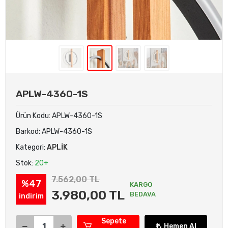
APLW-4360-1S
Ürün Kodu:
APLW-4360-1S
Barkod:
APLW-4360-1S
Kategori:
APLİK
Stok:
20+
7.562,00 TL
%47
KARGO
3.980,00 TL
BEDAVA
indirim
Sepete
Hemen Al