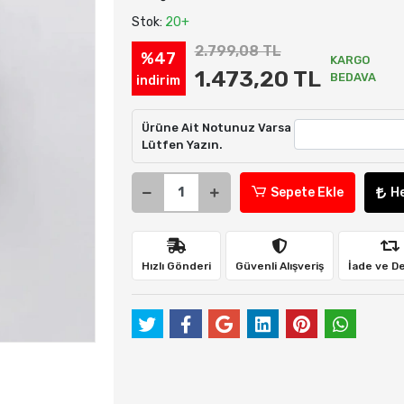
Stok:
20+
2.799,08 TL
%47
KARGO
1.473,20 TL
BEDAVA
indirim
Ürüne Ait Notunuz Varsa
Lütfen Yazın.
Sepete Ekle
H
Hızlı Gönderi
Güvenli Alışveriş
İade ve D