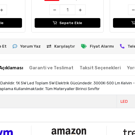
le
Sepete Ekle
e Et
Yorum Yaz
Karşılaştır
Fiyat Alarmı
Tel
Açıklaması
Garanti ve Teslimat
Taksit Seçenekleri
Yor
Dahildir. 1X 5W Led Toplam 5W Elektrik Gücündedir. 3000K-500 Lm Kelvin - L
Kaplama Kullanılmaktadır. Tüm Materyaller Birinci Sınıftır
LED