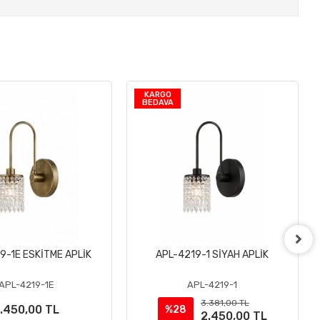
KARGO
BEDAVA
9-1E ESKİTME APLİK
APL-4219-1 SİYAH APLİK
Sepete Ekle
Sepete Ekle
APL-4219-1E
APL-4219-1
3.381,00 TL
.450,00 TL
%28
2.450,00 TL