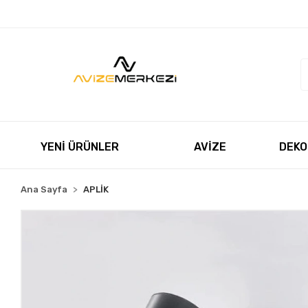
Müşteri Hizmetleri
+90 850 550 5055
satis@avizeme
YENİ ÜRÜNLER
AVİZE
DEKO
Ana Sayfa
APLİK