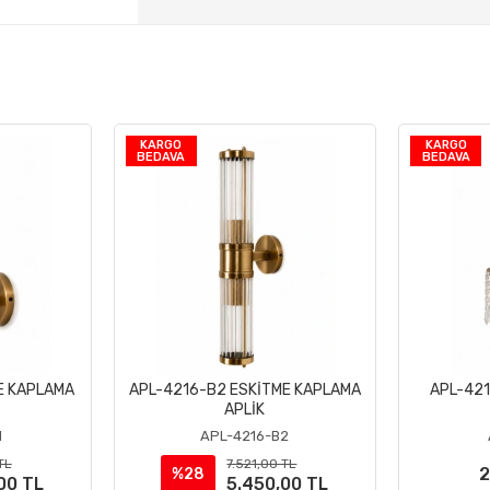
KARGO
KARGO
BEDAVA
BEDAVA
E KAPLAMA
APL-4216-B2 ESKİTME KAPLAMA
APL-421
le
Sepete Ekle
APLİK
1
APL-4216-B2
TL
7.521,00 TL
2
%28
00 TL
5.450,00 TL