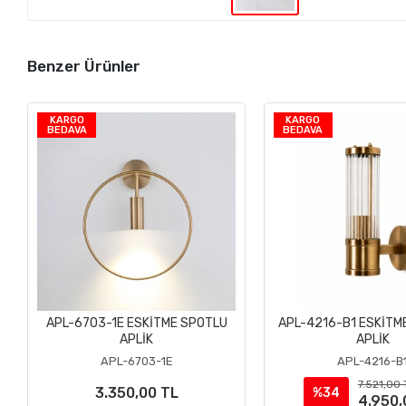
Benzer Ürünler
KARGO
KARGO
BEDAVA
BEDAVA
APL-6703-1E ESKİTME SPOTLU
APL-4216-B1 ESKİTM
Sepete Ekle
Sepete Ek
APLİK
APLİK
APL-6703-1E
APL-4216-B
7.521,00 
3.350,00 TL
%34
4.950,