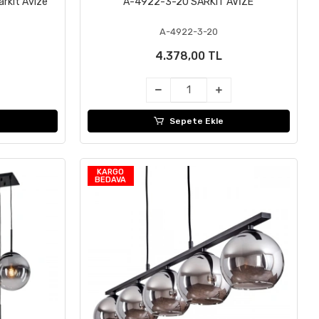
rkıt Avize
A-4922-3-20 SARKIT AVİZE
Sepete Ekle
A-4922-3-20
4.378,00 TL
Sepete Ekle
KARGO
BEDAVA