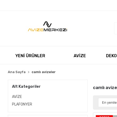
Müşteri Hizmetleri
+90 850 550 5055
satis@avizeme
YENİ ÜRÜNLER
AVİZE
DEKO
Ana Sayfa
camlı avizeler
Alt Kategoriler
camlı avize
AVİZE
PLAFONYER