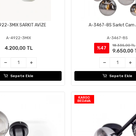
922-3MIX SARKIT AVİZE
A-3467-8S Sarkıt Cam 
Sepete Ekle
Sepete Ekle
A-4922-3MIX
A-3467-8S
18.335,00 TL
4.200,00 TL
%47
9.650,00 
Sepete Ekle
Sepete Ekle
KARGO
BEDAVA