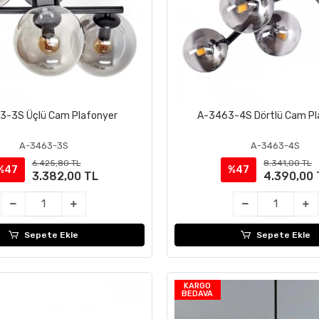
3-3S Üçlü Cam Plafonyer
A-3463-4S Dörtlü Cam Pl
Sepete Ekle
Sepete Ekle
A-3463-3S
A-3463-4S
6.425,80 TL
8.341,00 TL
%47
%47
3.382,00 TL
4.390,00 
Sepete Ekle
Sepete Ekle
KARGO
BEDAVA