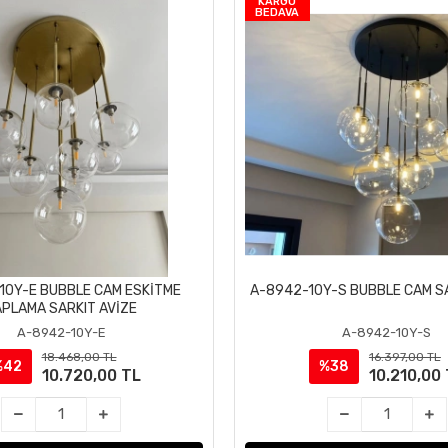
KARGO
BEDAVA
10Y-E BUBBLE CAM ESKİTME
A-8942-10Y-S BUBBLE CAM SA
Sepete Ekle
Sepete Ekle
APLAMA SARKIT AVİZE
A-8942-10Y-E
A-8942-10Y-S
18.468,00 TL
16.397,00 TL
%42
%38
10.720,00 TL
10.210,00