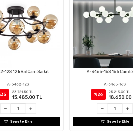
-12S 12 li Bal Cam Sarkıt
A-3465-16S 16 lı Camlı 
Sepete Ekle
Sepete Ekle
A-3462-12S
A-3465-16S
23.721,50 TL
25.213,00 TL
%35
%26
15.485,00 TL
18.650,00
Sepete Ekle
Sepete Ekle