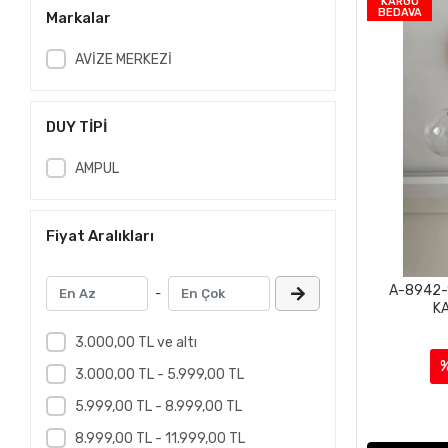
KARGO
BEDAVA
Markalar
AVİZE MERKEZİ
DUY TİPİ
AMPUL
Fiyat Aralıkları
A-8942-
-
K
3.000,00 TL ve altı
3.000,00 TL - 5.999,00 TL
5.999,00 TL - 8.999,00 TL
8.999,00 TL - 11.999,00 TL