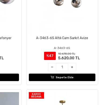
afonyer
A-3463-6S Altılı Cam Sarkıt Avize
Sepete Ekle
A-3463-6S
10.678,00 TL
%47
TL
5.620,00 TL
Sepete Ekle
KARGO
BEDAVA