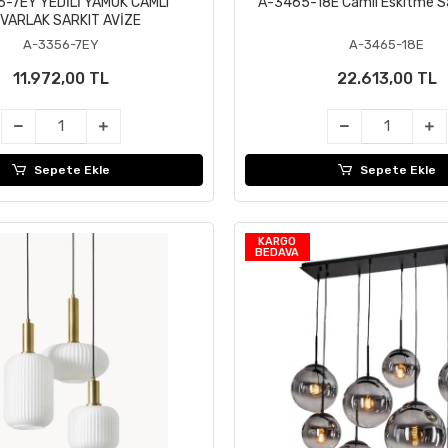
-7EY YEDİLİ YAMUK CAMLI
A-3465-18E Camlı Eskitme Sa
Sepete Ekle
Sepete Ekle
VARLAK SARKIT AVİZE
A-3356-7EY
A-3465-18E
11.972,00 TL
22.613,00 TL
Sepete Ekle
Sepete Ekle
KARGO
BEDAVA