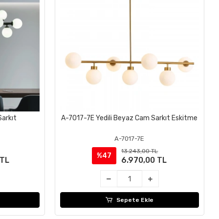
Sarkıt
A-7017-7E Yedili Beyaz Cam Sarkıt Eskitme
Sepete Ekle
A-7017-7E
13.243,00 TL
%47
 TL
6.970,00 TL
Sepete Ekle