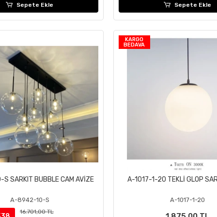
Sepete Ekle
Sepete Ekle
KARGO
BEDAVA
-S SARKIT BUBBLE CAM AVİZE
A-1017-1-20 TEKLİ GLOP SAR
Sepete Ekle
Sepete Ekle
A-8942-10-S
A-1017-1-20
16.701,00 TL
1.875,00 TL
%38