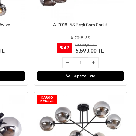
Avize
A-7018-5S Beşli Cam Sarkıt
Sepete Ekle
A-7018-5S
12.521,00 TL
%47
TL
6.590,00 TL
Sepete Ekle
KARGO
BEDAVA