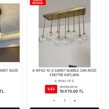
KARGO
BEDAVA
RKIT AVİZE
A-8942-10-E SARKIT BUBBLE CAM AVİZE
Sepete Ekle
ESKİTME KAPLAMA
A-8942-10-E
18.943,00 TL
%42
 TL
10.970,00 TL