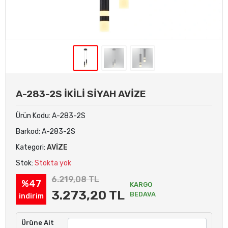
A-283-2S İKİLİ SİYAH AVİZE
Ürün Kodu:
A-283-2S
Barkod:
A-283-2S
Kategori:
AVİZE
Stok:
Stokta yok
6.219,08 TL
%47
KARGO
3.273,20 TL
BEDAVA
indirim
Ürüne Ait