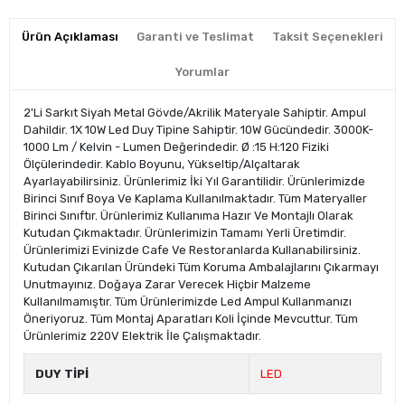
Ürün Açıklaması
Garanti ve Teslimat
Taksit Seçenekleri
Yorumlar
2'Li Sarkıt Siyah Metal Gövde/Akrilik Materyale Sahiptir. Ampul
Dahildir. 1X 10W Led Duy Tipine Sahiptir. 10W Gücündedir. 3000K-
1000 Lm / Kelvin - Lumen Değerindedir. Ø :15 H:120 Fiziki
Ölçülerindedir. Kablo Boyunu, Yükseltip/Alçaltarak
Ayarlayabilirsiniz. Ürünlerimiz İki Yıl Garantilidir. Ürünlerimizde
Birinci Sınıf Boya Ve Kaplama Kullanılmaktadır. Tüm Materyaller
Birinci Sınıftır. Ürünlerimiz Kullanıma Hazır Ve Montajlı Olarak
Kutudan Çıkmaktadır. Ürünlerimizin Tamamı Yerli Üretimdir.
Ürünlerimizi Evinizde Cafe Ve Restoranlarda Kullanabilirsiniz.
Kutudan Çıkarılan Üründeki Tüm Koruma Ambalajlarını Çıkarmayı
Unutmayınız. Doğaya Zarar Verecek Hiçbir Malzeme
Kullanılmamıştır. Tüm Ürünlerimizde Led Ampul Kullanmanızı
Öneriyoruz. Tüm Montaj Aparatları Koli İçinde Mevcuttur. Tüm
Ürünlerimiz 220V Elektrik İle Çalışmaktadır.
DUY TİPİ
LED