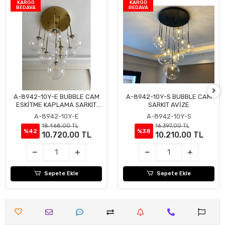
KARGO
KARGO
BEDAVA
BEDAVA
A-8942-10Y-E BUBBLE CAM
A-8942-10Y-S BUBBLE CAM
Sepete Ekle
Sepete Ekle
ESKİTME KAPLAMA SARKIT
SARKIT AVİZE
AVİZE
A-8942-10Y-E
A-8942-10Y-S
18.468,00 TL
16.397,00 TL
%42
%38
10.720,00 TL
10.210,00 TL
Sepete Ekle
Sepete Ekle