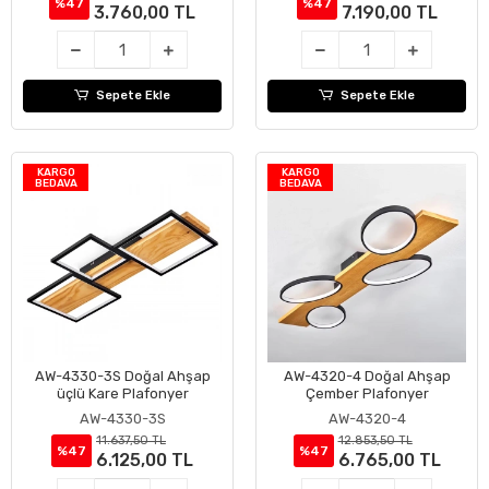
%47
%47
3.760,00 TL
7.190,00 TL
Sepete Ekle
Sepete Ekle
KARGO
KARGO
BEDAVA
BEDAVA
AW-4330-3S Doğal Ahşap
AW-4320-4 Doğal Ahşap
Sepete Ekle
Sepete Ekle
üçlü Kare Plafonyer
Çember Plafonyer
AW-4330-3S
AW-4320-4
11.637,50 TL
12.853,50 TL
%47
%47
6.125,00 TL
6.765,00 TL