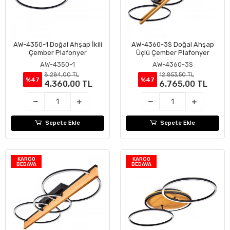
AW-4350-1 Doğal Ahşap İkili
AW-4360-3S Doğal Ahşap
Sepete Ekle
Sepete Ekle
Çember Plafonyer
Üçlü Çember Plafonyer
AW-4350-1
AW-4360-3S
8.284,00 TL
12.853,50 TL
%47
%47
4.360,00 TL
6.765,00 TL
Sepete Ekle
Sepete Ekle
KARGO
KARGO
BEDAVA
BEDAVA