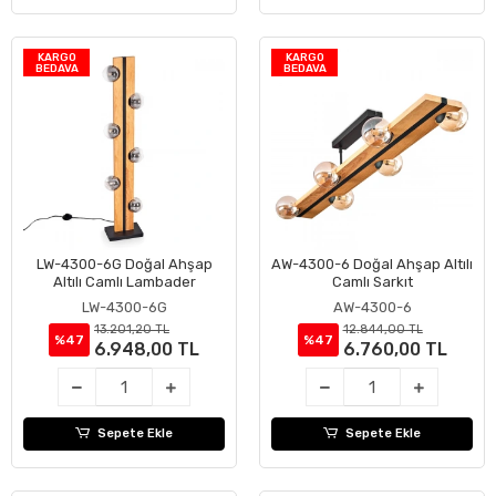
KARGO
KARGO
BEDAVA
BEDAVA
LW-4300-6G Doğal Ahşap
AW-4300-6 Doğal Ahşap Altılı
Sepete Ekle
Sepete Ekle
Altılı Camlı Lambader
Camlı Sarkıt
LW-4300-6G
AW-4300-6
13.201,20 TL
12.844,00 TL
%47
%47
6.948,00 TL
6.760,00 TL
Sepete Ekle
Sepete Ekle