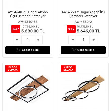
AW-4340-3S Doğal Ahşap
AW-4350-2 Doğal Ahşap İkili
Sepete Ekle
Sepete Ekle
Üçlü Çember Plafonyer
Çember Plafonyer
AW-4340-3S
AW-4350-2
10.792,00 TL
10.733,10 TL
%47
%47
5.680,00 TL
5.649,00 TL
Sepete Ekle
Sepete Ekle
KARGO
KARGO
BEDAVA
BEDAVA