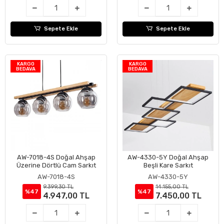
Sepete Ekle
Sepete Ekle
KARGO
KARGO
BEDAVA
BEDAVA
AW-7018-4S Doğal Ahşap
AW-4330-5Y Doğal Ahşap
Sepete Ekle
Sepete Ekle
Üzerine Dörtlü Cam Sarkıt
Beşli Kare Sarkıt
AW-7018-4S
AW-4330-5Y
9.399,30 TL
14.155,00 TL
%47
%47
4.947,00 TL
7.450,00 TL