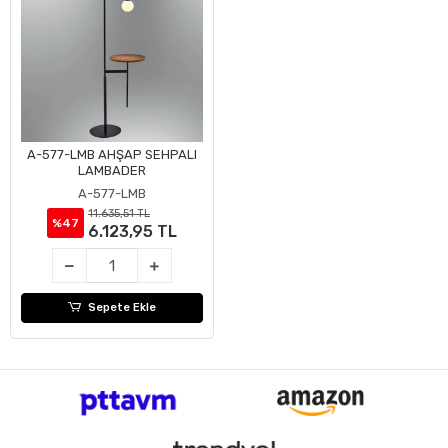
A-577-LMB AHŞAP SEHPALI
Sepete Ekle
LAMBADER
A-577-LMB
11.635,51 TL
%47
6.123,95 TL
Sepete Ekle