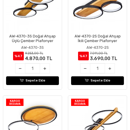
AW-4370-3S Doğal Ahşap
AW-4370-2S Doğal Ahşap
Sepete Ekle
Sepete Ekle
Üçlü Çember Plafonyer
İkili Çember Plafonyer
AW-4370-3S
AW-4370-2S
9.253,00 TL
7.011,00 TL
%47
%47
4.870,00 TL
3.690,00 TL
Sepete Ekle
Sepete Ekle
KARGO
KARGO
BEDAVA
BEDAVA