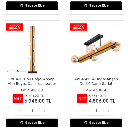
Sepete Ekle
Sepete Ekle
KARGO
KARGO
BEDAVA
BEDAVA
LW-4300-6B Doğal Ahşap
AW-4300-4 Doğal Ahşap
Sepete Ekle
Sepete Ekle
Altılı Beyaz Camlı Lambader
Dörtlü Camlı Sarkıt
LW-4300-6B
AW-4300-4
13.201,20 TL
8.561,40 TL
%47
%47
6.948,00 TL
4.506,00 TL
Sepete Ekle
Sepete Ekle