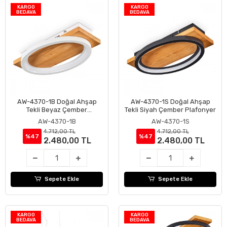
KARGO
KARGO
BEDAVA
BEDAVA
AW-4370-1B Doğal Ahşap
AW-4370-1S Doğal Ahşap
Sepete Ekle
Sepete Ekle
Tekli Beyaz Çember
Tekli Siyah Çember Plafonyer
Plafonyer
AW-4370-1B
AW-4370-1S
4.712,00 TL
4.712,00 TL
%47
%47
2.480,00 TL
2.480,00 TL
Sepete Ekle
Sepete Ekle
KARGO
KARGO
BEDAVA
BEDAVA