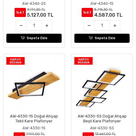
AW-4340-2S
AW-4340-1S
9.741,30 TL
8.715,30 TL
%47
%47
5.127,00 TL
4.587,00 TL
Sepete Ekle
Sepete Ekle
KARGO
KARGO
BEDAVA
BEDAVA
AW-4330-1S Doğal Ahşap
AW-4330-5S Doğal Ahşap
Sepete Ekle
Sepete Ekle
Tekli Kare Plafonyer
Beşli Kare Plafonyer
AW-4330-1S
AW-4330-5S
7.144,00 TL
13.661,00 TL