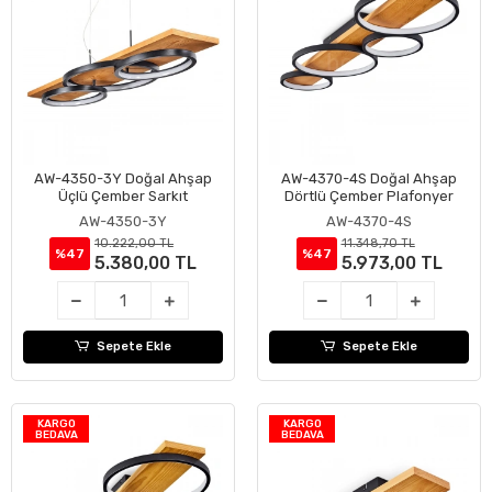
AW-4350-3Y Doğal Ahşap
AW-4370-4S Doğal Ahşap
Sepete Ekle
Sepete Ekle
Üçlü Çember Sarkıt
Dörtlü Çember Plafonyer
AW-4350-3Y
AW-4370-4S
10.222,00 TL
11.348,70 TL
%47
%47
5.380,00 TL
5.973,00 TL
Sepete Ekle
Sepete Ekle
KARGO
KARGO
BEDAVA
BEDAVA