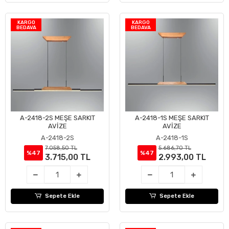
KARGO
KARGO
BEDAVA
BEDAVA
A-2418-2S MEŞE SARKIT
A-2418-1S MEŞE SARKIT
Sepete Ekle
Sepete Ekle
AVİZE
AVİZE
A-2418-2S
A-2418-1S
7.058,50 TL
5.686,70 TL
%47
%47
3.715,00 TL
2.993,00 TL
Sepete Ekle
Sepete Ekle