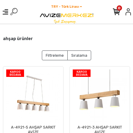
TRY - Türk Lirası
0
ahşap ürünler
Filtreleme
Sıralama
KARGO
KARGO
BEDAVA
BEDAVA
A-4921-5 AHŞAP SARKIT
A-4921-3 AHŞAP SARKIT
Sepete Ekle
Sepete Ekle
AVİZE
AVİZE