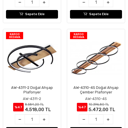
Sepete Ekle
Sepete Ekle
KARGO
KARGO
BEDAVA
BEDAVA
AW-4311-2 Doğal Ahşap
AW-4310-4S Doğal Ahşap
Sepete Ekle
Sepete Ekle
Plafonyer
Çember Plafonyer
AW-4311-2
AW-4310-4S
8.584,20 TL
10.396,80 TL
%47
%47
4.518,00 TL
5.472,00 TL