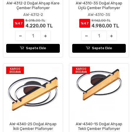
AW-4312-2 Doğal Ahşap Kare
AW-4310-3S Doğal Ahşap
Sepete Ekle
Sepete Ekle
Çember Plafonyer
Üçlü Çember Plafonyer
AW-4312-2
AW-4310-3S
8.018,00 TL
9.462,00 TL
%47
%47
4.220,00 TL
4.980,00 TL
Sepete Ekle
Sepete Ekle
KARGO
KARGO
BEDAVA
BEDAVA
AW-4340-2S Doğal Ahşap
AW-4340-1S Doğal Ahşap
Sepete Ekle
Sepete Ekle
İkili Çember Plafonyer
Tekli Çember Plafonyer