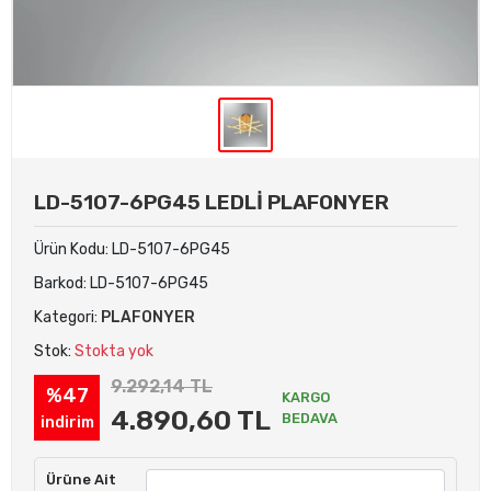
LD-5107-6PG45 LEDLİ PLAFONYER
Ürün Kodu:
LD-5107-6PG45
Barkod:
LD-5107-6PG45
Kategori:
PLAFONYER
Stok:
Stokta yok
9.292,14 TL
%47
KARGO
4.890,60 TL
BEDAVA
indirim
Ürüne Ait