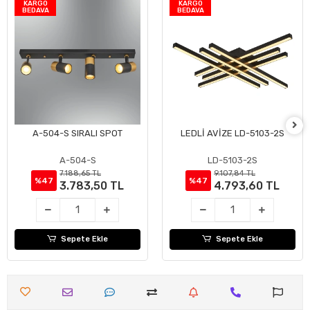
KARGO
KARGO
BEDAVA
BEDAVA
A-504-S SIRALI SPOT
LEDLİ AVİZE LD-5103-2S
Sepete Ekle
Sepete Ekle
A-504-S
LD-5103-2S
7.188,65 TL
9.107,84 TL
%47
%47
3.783,50 TL
4.793,60 TL
Sepete Ekle
Sepete Ekle