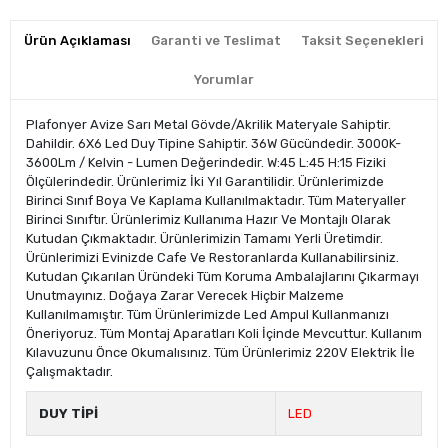
Ürün Açıklaması
Garanti ve Teslimat
Taksit Seçenekleri
Yorumlar
Plafonyer Avize Sarı Metal Gövde/Akrilik Materyale Sahiptir.
Dahildir. 6X6 Led Duy Tipine Sahiptir. 36W Gücündedir. 3000K-
3600Lm / Kelvin - Lumen Değerindedir. W:45 L:45 H:15 Fiziki
Ölçülerindedir. Ürünlerimiz İki Yıl Garantilidir. Ürünlerimizde
Birinci Sınıf Boya Ve Kaplama Kullanılmaktadır. Tüm Materyaller
Birinci Sınıftır. Ürünlerimiz Kullanıma Hazır Ve Montajlı Olarak
Kutudan Çıkmaktadır. Ürünlerimizin Tamamı Yerli Üretimdir.
Ürünlerimizi Evinizde Cafe Ve Restoranlarda Kullanabilirsiniz.
Kutudan Çıkarılan Üründeki Tüm Koruma Ambalajlarını Çıkarmayı
Unutmayınız. Doğaya Zarar Verecek Hiçbir Malzeme
Kullanılmamıştır. Tüm Ürünlerimizde Led Ampul Kullanmanızı
Öneriyoruz. Tüm Montaj Aparatları Koli İçinde Mevcuttur. Kullanım
Kılavuzunu Önce Okumalısınız. Tüm Ürünlerimiz 220V Elektrik İle
Çalışmaktadır.
DUY TİPİ
LED