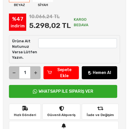
BEYAZ
SİYAH
10.066,24 TL
%47
KARGO
5.298,02 TL
BEDAVA
indirim
Ürüne Ait
Notunuz
Varsa Lütfen
Yazın.
Sepete
Hemen Al
Ekle
WHATSAPP İLE SİPARİŞ VER
Hızlı Gönderi
Güvenli Alışveriş
İade ve Değişim