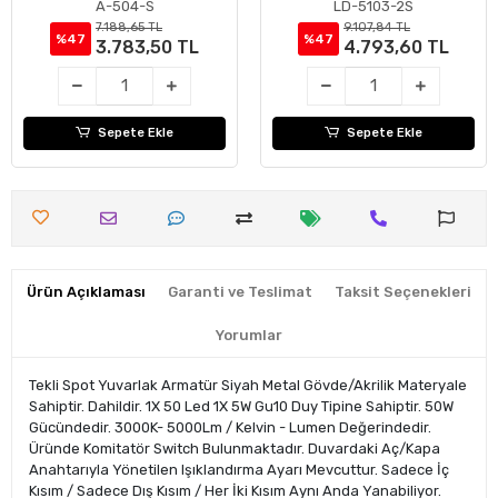
A-504-S
LD-5103-2S
7.188,65 TL
9.107,84 TL
%47
%47
3.783,50 TL
4.793,60 TL
Sepete Ekle
Sepete Ekle
Ürün Açıklaması
Garanti ve Teslimat
Taksit Seçenekleri
Yorumlar
Tekli Spot Yuvarlak Armatür Siyah Metal Gövde/Akrilik Materyale
Sahiptir. Dahildir. 1X 50 Led 1X 5W Gu10 Duy Tipine Sahiptir. 50W
Gücündedir. 3000K- 5000Lm / Kelvin - Lumen Değerindedir.
Üründe Komitatör Switch Bulunmaktadır. Duvardaki Aç/Kapa
Anahtarıyla Yönetilen Işıklandırma Ayarı Mevcuttur. Sadece İç
Kısım / Sadece Dış Kısım / Her İki Kısım Aynı Anda Yanabiliyor.